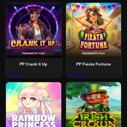
PP Crank It Up
PP Fiesta Fortune
Pragmatic Play
Pragmatic Play