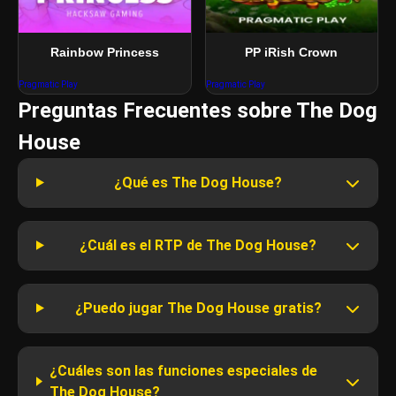
Rainbow Princess
PP iRish Crown
Pragmatic Play
Pragmatic Play
Preguntas Frecuentes sobre The Dog
House
¿Qué es The Dog House?
¿Cuál es el RTP de The Dog House?
¿Puedo jugar The Dog House gratis?
¿Cuáles son las funciones especiales de
The Dog House?