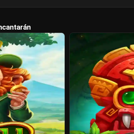
ncantarán