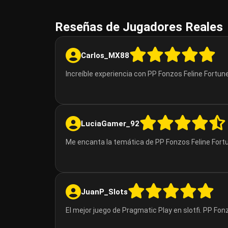
Reseñas de Jugadores Reales
Carlos_MX88
Increíble experiencia con PP Fonzos Feline Fortunes
LuciaGamer_92
Me encanta la temática de PP Fonzos Feline Fortu
JuanP_Slots
El mejor juego de Pragmatic Play en slotfi. PP Fonz