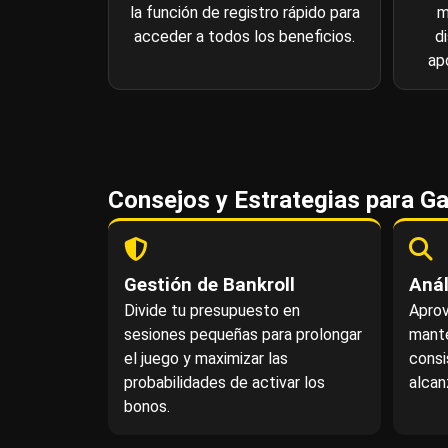
la función de registro rápido para
m
acceder a todos los beneficios.
d
ap
Consejos y Estrategias para G
Gestión de Bankroll
Anál
Divide tu presupuesto en
Aprov
sesiones pequeñas para prolongar
mant
el juego y maximizar las
consi
probabilidades de activar los
alcan
bonos.