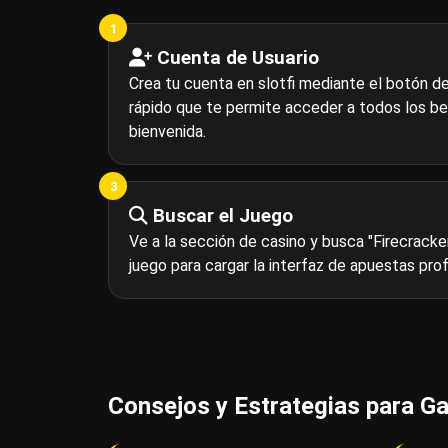
1
Cuenta de Usuario
Crea tu cuenta en slotfi mediante el botón de
rápido que te permite acceder a todos los be
bienvenida.
3
Buscar el Juego
Ve a la sección de casino y busca "Firecracker
juego para cargar la interfaz de apuestas prof
Consejos y Estrategias para G