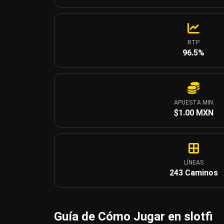
RTP
96.5%
APUESTA MIN
$1.00 MXN
LÍNEAS
243 Caminos
Guía de Cómo Jugar en slotfi