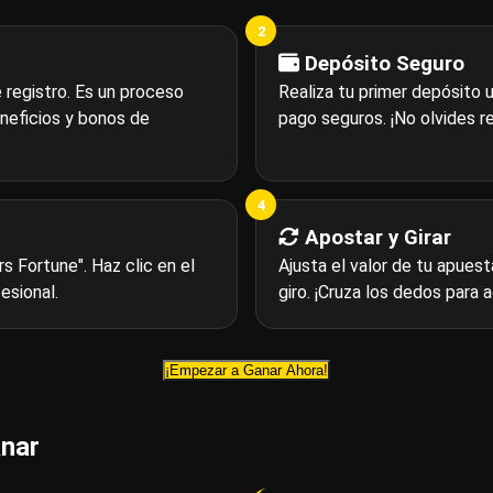
2
Depósito Seguro
 registro. Es un proceso
Realiza tu primer depósito 
neficios y bonos de
pago seguros. ¡No olvides r
4
Apostar y Girar
s Fortune". Haz clic en el
Ajusta el valor de tu apues
esional.
giro. ¡Cruza los dedos para 
¡Empezar a Ganar Ahora!
anar