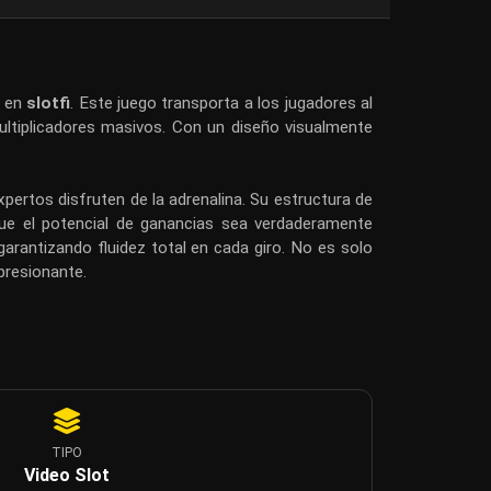
s en
slotfi
. Este juego transporta a los jugadores al
multiplicadores masivos. Con un diseño visualmente
pertos disfruten de la adrenalina. Su estructura de
que el potencial de ganancias sea verdaderamente
garantizando fluidez total en cada giro. No es solo
presionante.
TIPO
Video Slot