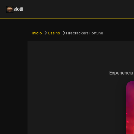
slotfi
Inicio
Casino
Firecrackers Fortune
Experiencia 