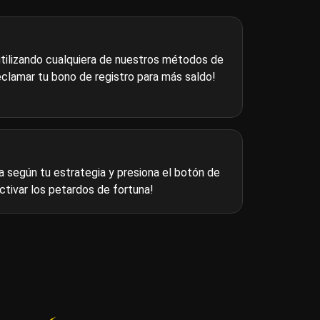
utilizando cualquiera de nuestros métodos de
eclamar tu bono de registro para más saldo!
ta según tu estrategia y presiona el botón de
activar los petardos de fortuna!