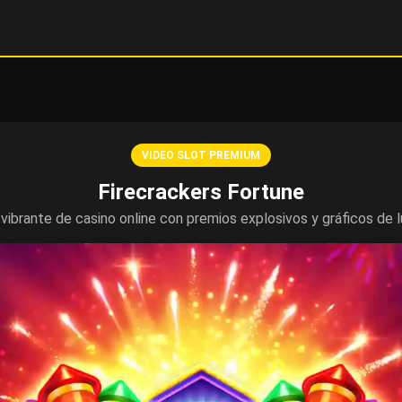
VIDEO SLOT PREMIUM
Firecrackers Fortune
vibrante de casino online con premios explosivos y gráficos de lu