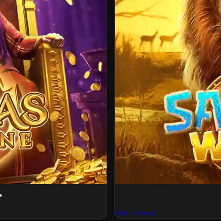
e
Safari Gaming