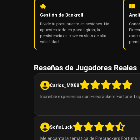
Gestión de Bankroll
Anali
Divide tu presupuesto en sesiones. No
Conoc
apuestes todo en pocos giros; la
Firec
persistencia es clave en slots de alta
exact
volatilidad.
premi
Reseñas de Jugadores Reales
Carlos_MX88
Increíble experiencia con Firecrackers Fortune. Lo
SofiaLuck
Me encanta la temática de Firecrackers Fortune. L